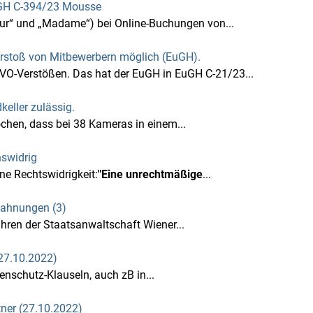
 EuGH C-394/23 Mousse
eur“ und „Madame“) bei Online-Buchungen von...
stoß von Mitbewerbern möglich (EuGH).
O-Verstößen. Das hat der EuGH in EuGH C‑21/23...
ller zulässig.
hen, dass bei 38 Kameras in einem...
hswidrig
ne Rechtswidrigkeit:
"Eine unrechtmäßige
...
mahnungen (3)
ahren der Staatsanwaltschaft Wiener...
27.10.2022)
nschutz-Klauseln, auch zB in...
tner (27.10.2022)