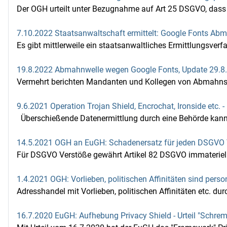
Der OGH urteilt unter Bezugnahme auf Art 25 DSGVO, dass V
7.10.2022 Staatsanwaltschaft ermittelt: Google Fonts A
Es gibt mittlerweile ein staatsanwaltliches Ermittlungsverf
19.8.2022 Abmahnwelle wegen Google Fonts, Update 29.8
Vermehrt berichten Mandanten und Kollegen von Abmahnsch
9.6.2021 Operation Trojan Shield, Encrochat, Ironside etc.
Überschießende Datenermittlung durch eine Behörde kann da
14.5.2021 OGH an EuGH: Schadenersatz für jeden DSGVO 
Für DSGVO Verstöße gewährt Artikel 82 DSGVO immateriel
1.4.2021 OGH: Vorlieben, politischen Affinitäten sind p
Adresshandel mit Vorlieben, politischen Affinitäten etc. dur
16.7.2020 EuGH: Aufhebung Privacy Shield - Urteil "Schrems