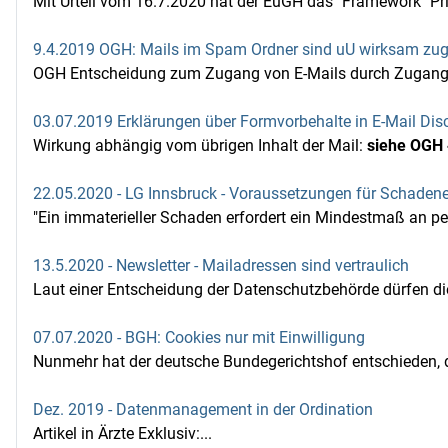
Mit Urteil vom 16.7.2020 hat der EuGH das "Framework" Pri
9.4.2019 OGH: Mails im Spam Ordner sind uU wirksam zu
OGH Entscheidung zum Zugang von E-Mails durch Zugang i
03.07.2019 Erklärungen über Formvorbehalte in E-Mail Dis
Wirkung abhängig vom übrigen Inhalt der Mail:
siehe OGH 
22.05.2020 - LG Innsbruck - Voraussetzungen für Schade
"Ein immaterieller Schaden erfordert ein Mindestmaß an per
13.5.2020 - Newsletter - Mailadressen sind vertraulich
Laut einer Entscheidung der Datenschutzbehörde dürfen di
07.07.2020 - BGH: Cookies nur mit Einwilligung
Nunmehr hat der deutsche Bundegerichtshof entschieden, d
Dez. 2019 - Datenmanagement in der Ordination
Artikel in Ärzte Exklusiv:...