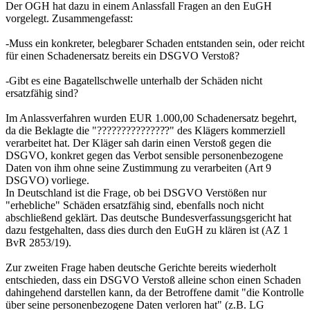
Der OGH hat dazu in einem Anlassfall Fragen an den EuGH
vorgelegt. Zusammengefasst:
-Muss ein konkreter, belegbarer Schaden entstanden sein, oder reicht
für einen Schadenersatz bereits ein DSGVO Verstoß?
-Gibt es eine Bagatellschwelle unterhalb der Schäden nicht
ersatzfähig sind?
Im Anlassverfahren wurden EUR 1.000,00 Schadenersatz begehrt,
da die Beklagte die "??????????????̈?" des Klägers kommerziell
verarbeitet hat. Der Kläger sah darin einen Verstoß gegen die
DSGVO, konkret gegen das Verbot sensible personenbezogene
Daten von ihm ohne seine Zustimmung zu verarbeiten (Art 9
DSGVO) vorliege.
In Deutschland ist die Frage, ob bei DSGVO Verstößen nur
"erhebliche" Schäden ersatzfähig sind, ebenfalls noch nicht
abschließend geklärt. Das deutsche Bundesverfassungsgericht hat
dazu festgehalten, dass dies durch den EuGH zu klären ist (AZ 1
BvR 2853/19).
Zur zweiten Frage haben deutsche Gerichte bereits wiederholt
entschieden, dass ein DSGVO Verstoß alleine schon einen Schaden
dahingehend darstellen kann, da der Betroffene damit "die Kontrolle
über seine personenbezogene Daten verloren hat" (z.B. LG