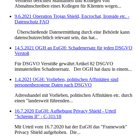
Vermehrt berichten Mandanten und Kollegen von
Abmahnschreiben eines Kollegen für Klienten wegen...
9.6.2021 Operation Trojan Shield, Encrochat, Ironside etc. -
Datenschutz FAQ
Überschießende Datenermittlung durch eine Behörde kann
datenschutzrechtlich relevant sein, das hat...
14.5.2021 OGH an EuGH: Schadenersatz für jeden DSGVO
Verstoß
Für DSGVO Verstöße gewährt Artikel 82 DSGVO
immateriellen Schadenersatz. Der OGH hat dazu in einem...
1.4.2021 OGH: Vorlieben, politischen Affinitäten sind
personenbezogene Daten nach DSGVO
Adresshandel mit Vorlieben, politischen Affinitäten etc. durch
einen "landesweit führenden...
16.7.2020 EuGH: Aufhebung Privacy Shield - Urteil
"Schrems II" - C‑311/18
Mit Urteil vom 16.7.2020 hat der EuGH das "Framework"
Privacy Shield aufgehoben. Die...